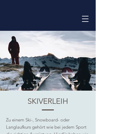
SKIVERLEIH
Zu einem Ski-, Snowboard- oder
Langlaufkurs gehört wie bei jedem Sport