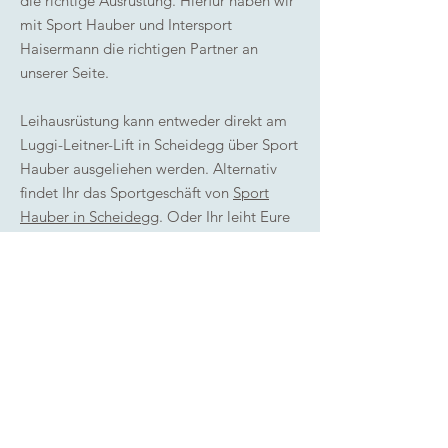
die richtige Ausrüstung. Hierfür haben wir
mit Sport Hauber und Intersport
Haisermann die richtigen Partner an
unserer Seite.
Leihausrüstung kann entweder direkt am
Luggi-Leitner-Lift in Scheidegg über Sport
Hauber ausgeliehen werden. Alternativ
findet Ihr das Sportgeschäft von
Sport
Hauber in Scheidegg
. Oder Ihr leiht Eure
Ausrüstung bei
Intersport Haisermann in
Lindenberg
aus.
Bitte reserviert vorab telefonisch, damit
immer genug Ausrüstung ausgegeben
werden kann und Wartezeiten so
verringert werden.
© 2022 Ski- und Snowboardschule Haisermann,